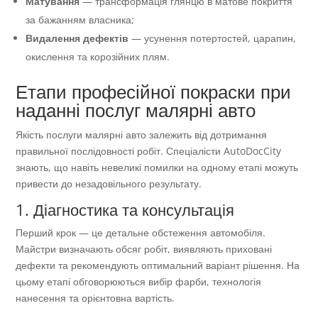
Матування
— трансформація глянцю в матове покриття
за бажанням власника;
Видалення дефектів
— усунення потертостей, царапин,
окислення та корозійних плям.
Етапи професійної покраски при
наданні послуг малярні авто
Якість послуги малярні авто залежить від дотримання
правильної послідовності робіт. Спеціалісти AutoDocCity
знають, що навіть невеликі помилки на одному етапі можуть
привести до незадовільного результату.
1. Діагностика та консультація
Перший крок — це детальне обстеження автомобіля.
Майстри визначають обсяг робіт, виявляють приховані
дефекти та рекомендують оптимальний варіант рішення. На
цьому етапі обговорюються вибір фарби, технологія
нанесення та орієнтовна вартість.