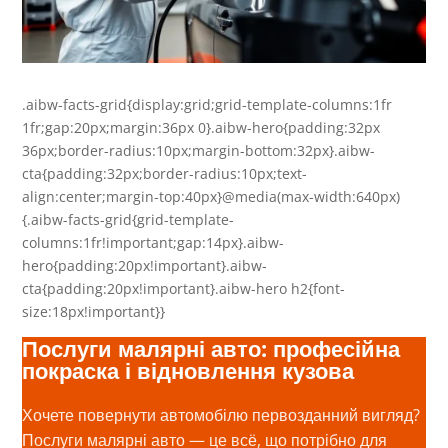
.aibw-facts-grid{display:grid;grid-template-columns:1fr
1fr;gap:20px;margin:36px 0}.aibw-hero{padding:32px
36px;border-radius:10px;margin-bottom:32px}.aibw-
cta{padding:32px;border-radius:10px;text-
align:center;margin-top:40px}@media(max-width:640px)
{.aibw-facts-grid{grid-template-
columns:1fr!important;gap:14px}.aibw-
hero{padding:20px!important}.aibw-
cta{padding:20px!important}.aibw-hero h2{font-
size:18px!important}}
Послуги малярні авто: професійна
покраска і відновлення кузова
Хочете повернути автомобілю первозданний вигляд?
Послуги малярні авто — це всё, що потрібно для