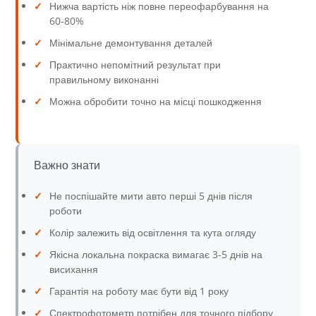
✓
Нижча вартість ніж повне переофарбування на
60-80%
✓
Мінімальне демонтування деталей
✓
Практично непомітний результат при
правильному виконанні
✓
Можна обробити точно на місці пошкодження
Важно знати
✓
Не поспішайте мити авто перші 5 днів після
роботи
✓
Колір залежить від освітлення та кута огляду
✓
Якісна локальна покраска вимагає 3-5 днів на
висихання
✓
Гарантія на роботу має бути від 1 року
✓
Спектрофотометр потрібен для точного підбору