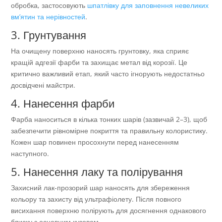
обробка, застосовують
шпатлівку для заповнення невеликих
вм’ятин та нерівностей
.
3. Грунтування
На очищену поверхню наносять грунтовку, яка сприяє
кращій адгезії фарби та захищає метал від корозії. Це
критично важливий етап, який часто ігнорують недостатньо
досвідчені майстри.
4. Нанесення фарби
Фарба наноситься в кілька тонких шарів (зазвичай 2–3), щоб
забезпечити рівномірне покриття та правильну колористику.
Кожен шар повинен просохнути перед нанесенням
наступного.
5. Нанесення лаку та полірування
Захисний лак-прозорий шар наносять для збереження
кольору та захисту від ультрафіолету. Після повного
висихання поверхню полірують для досягнення однакового
блиску з основним кузовом.