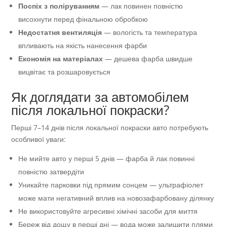
Поспіх з поліруванням
— лак повинен повністю
висохнути перед фінальною обробкою
Недостатня вентиляція
— вологість та температура
впливають на якість нанесення фарби
Економія на матеріалах
— дешева фарба швидше
вицвітає та розшаровується
Як доглядати за автомобілем
після локальної покраски?
Перші 7–14 днів після локальної покраски авто потребують
особливої уваги:
Не мийте авто у перші 5 днів — фарба й лак повинні
повністю затвердіти
Уникайте парковки під прямим сонцем — ультрафіолет
може мати негативний вплив на новозафарбовану ділянку
Не використовуйте агресивні хімічні засоби для миття
Береж від дощу в перші дні — вода може залишити плями