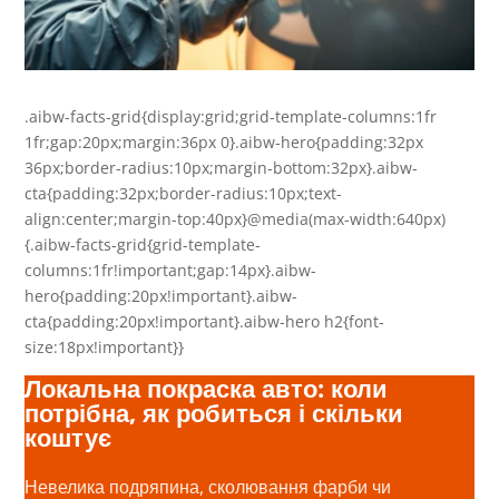
.aibw-facts-grid{display:grid;grid-template-columns:1fr
1fr;gap:20px;margin:36px 0}.aibw-hero{padding:32px
36px;border-radius:10px;margin-bottom:32px}.aibw-
cta{padding:32px;border-radius:10px;text-
align:center;margin-top:40px}@media(max-width:640px)
{.aibw-facts-grid{grid-template-
columns:1fr!important;gap:14px}.aibw-
hero{padding:20px!important}.aibw-
cta{padding:20px!important}.aibw-hero h2{font-
size:18px!important}}
Локальна покраска авто: коли
потрібна, як робиться і скільки
коштує
Невелика подряпина, сколювання фарби чи