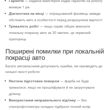
Гарантія
— надійна майстерня надає гарантію на роботу
мінімум 1 рік
Діагностика на місці
— опрацьований фахівець завжди
обстежить авто в особистості перед розрахунком вартості
Тривалість робіт
— якщо сервіс обіцяє виконати
локальну покраску авто за 30 хвилин, це червоний
прапорець
Поширені помилки при локальній
покрасці авто
Багато автовласників допускають ошибки, які призводять до
низької якості роботи:
Нестача підготовки поверхні
— фарба не буде
триматися, якщо не прошліфувати й не загрунтувати
ділянку
Використання неправильного відтінку
— без
спектрофотометра складно підібрати точний колір