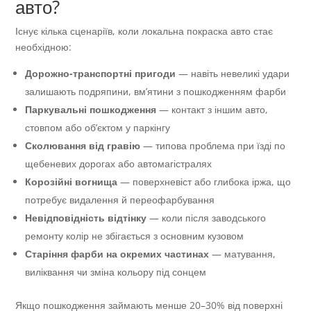
авто?
Існує кілька сценаріїв, коли локальна покраска авто стає
необхідною:
Дорожно-транспортні пригоди
— навіть невеликі удари
залишають подряпини, вм’ятини з пошкодженням фарби
Паркувальні пошкодження
— контакт з іншим авто,
стовпом або об’єктом у паркінгу
Сколювання від гравію
— типова проблема при їзді по
щебеневих дорогах або автомагістралях
Корозійні вогнища
— поверхневіст або глибока іржа, що
потребує видалення й переофарбування
Невідповідність відтінку
— коли після заводського
ремонту колір не збігається з основним кузовом
Старіння фарби на окремих частинах
— матування,
виліквання чи зміна кольору під сонцем
Якщо пошкодження займають менше 20–30% від поверхні