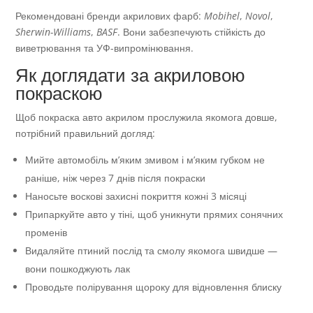
Рекомендовані бренди акрилових фарб:
Mobihel
,
Novol
,
Sherwin-Williams
,
BASF
. Вони забезпечують стійкість до
виветрювання та УФ-випромінювання.
Як доглядати за акриловою
покраскою
Щоб покраска авто акрилом прослужила якомога довше,
потрібний правильний догляд:
Мийте автомобіль м’яким змивом і м’яким губком не
раніше, ніж через 7 днів після покраски
Наносьте воскові захисні покриття кожні 3 місяці
Припаркуйте авто у тіні, щоб уникнути прямих сонячних
променів
Видаляйте птиний послід та смолу якомога швидше —
вони пошкоджують лак
Проводьте полірування щороку для відновлення блиску