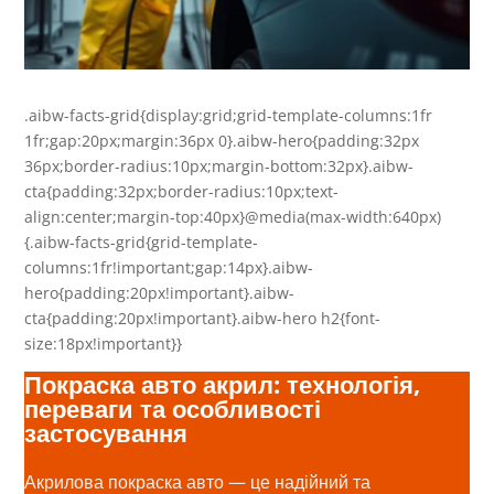
.aibw-facts-grid{display:grid;grid-template-columns:1fr
1fr;gap:20px;margin:36px 0}.aibw-hero{padding:32px
36px;border-radius:10px;margin-bottom:32px}.aibw-
cta{padding:32px;border-radius:10px;text-
align:center;margin-top:40px}@media(max-width:640px)
{.aibw-facts-grid{grid-template-
columns:1fr!important;gap:14px}.aibw-
hero{padding:20px!important}.aibw-
cta{padding:20px!important}.aibw-hero h2{font-
size:18px!important}}
Покраска авто акрил: технологія,
переваги та особливості
застосування
Акрилова покраска авто — це надійний та