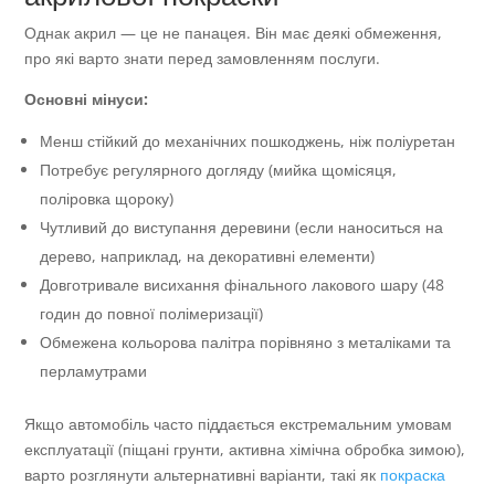
Однак акрил — це не панацея. Він має деякі обмеження,
про які варто знати перед замовленням послуги.
Основні мінуси:
Менш стійкий до механічних пошкоджень, ніж поліуретан
Потребує регулярного догляду (мийка щомісяця,
поліровка щороку)
Чутливий до виступання деревини (если наноситься на
дерево, наприклад, на декоративні елементи)
Довготривале висихання фінального лакового шару (48
годин до повної полімеризації)
Обмежена кольорова палітра порівняно з металіками та
перламутрами
Якщо автомобіль часто піддається екстремальним умовам
експлуатації (піщані грунти, активна хімічна обробка зимою),
варто розглянути альтернативні варіанти, такі як
покраска