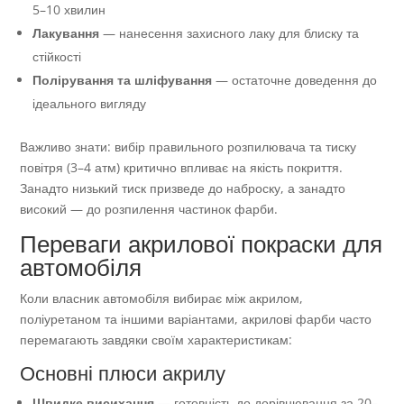
5–10 хвилин
Лакування
— нанесення захисного лаку для блиску та
стійкості
Полірування та шліфування
— остаточне доведення до
ідеального вигляду
Важливо знати: вибір правильного розпилювача та тиску
повітря (3–4 атм) критично впливає на якість покриття.
Занадто низький тиск призведе до наброску, а занадто
високий — до розпилення частинок фарби.
Переваги акрилової покраски для
автомобіля
Коли власник автомобіля вибирає між акрилом,
поліуретаном та іншими варіантами, акрилові фарби часто
перемагають завдяки своїм характеристикам:
Основні плюси акрилу
Швидке висихання
— готовність до дорівнювання за 20–