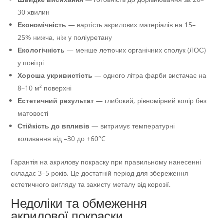
30 хвилин
Економічність
— вартість акрилових матеріалів на 15–
25% нижча, ніж у поліуретану
Екологічність
— менше летючих органічних сполук (ЛОС)
у повітрі
Хороша укривистість
— одного літра фарби вистачає на
8–10 м² поверхні
Естетичний результат
— глибокий, рівномірний колір без
матовості
Стійкість до впливів
— витримує температурні
коливання від –30 до +60°C
Гарантія на акрилову покраску при правильному нанесенні
складає 3–5 років. Це достатній період для збереження
естетичного вигляду та захисту металу від корозії.
Недоліки та обмеження
акрилової покраски