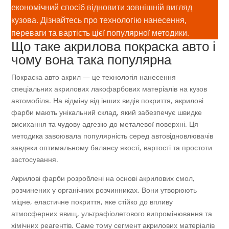
економічний спосіб відновити зовнішній вигляд
кузова. Дізнайтесь про технологію нанесення,
переваги та вартість цієї популярної методики.
Що таке акрилова покраска авто і
чому вона така популярна
Покраска авто акрил — це технологія нанесення
спеціальних акрилових лакофарбових матеріалів на кузов
автомобіля. На відміну від інших видів покриття, акрилові
фарби мають унікальний склад, який забезпечує швидке
висихання та чудову адгезію до металевої поверхні. Ця
методика завоювала популярність серед автовідновлювачів
завдяки оптимальному балансу якості, вартості та простоти
застосування.
Акрилові фарби розроблені на основі акрилових смол,
розчинених у органічних розчинниках. Вони утворюють
міцне, еластичне покриття, яке стійко до впливу
атмосферних явищ, ультрафіолетового випромінювання та
хімічних реагентів. Саме тому сегмент акрилових матеріалів