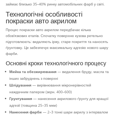
займає близько 35–40% ринку автомобільних фарб у світі.
Технологічні особливості
покраски авто акрилом
Процес покраски авто акрилом передбачає кілька
обов’язкових етапів. Спочатку поверхню кузова ретельно
підготовлюють: видаляють іржу, старе покриття та наносять
ґрунтовку. Це забезпечує максимальну адгезію нового шару
фарби.
Основні кроки технологічного процесу
Мийка та обезжирювання
— видалення бруду, масла та
інших забруднень з поверхні
Шлідування
— вирівнювання мікронерівностей
наждачним папером (зерн. 400–600)
Грунтування
— нанесення акрилового ґрунту для кращої
адгезії (товщина 25–35 мкм)
Нанесення фарби
— 2–3 тонкі шари акрилу з інтервалом