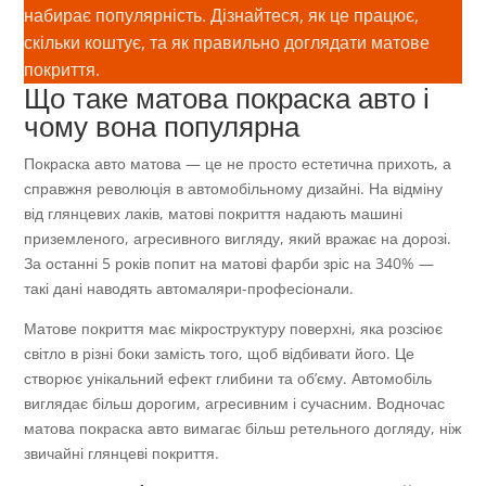
набирає популярність. Дізнайтеся, як це працює,
скільки коштує, та як правильно доглядати матове
покриття.
Що таке матова покраска авто і
чому вона популярна
Покраска авто матова — це не просто естетична прихоть, а
справжня революція в автомобільному дизайні. На відміну
від глянцевих лаків, матові покриття надають машині
приземленого, агресивного вигляду, який вражає на дорозі.
За останні 5 років попит на матові фарби зріс на 340% —
такі дані наводять автомаляри-професіонали.
Матове покриття має мікроструктуру поверхні, яка розсіює
світло в різні боки замість того, щоб відбивати його. Це
створює унікальний ефект глибини та об’єму. Автомобіль
виглядає більш дорогим, агресивним і сучасним. Водночас
матова покраска авто вимагає більш ретельного догляду, ніж
звичайні глянцеві покриття.