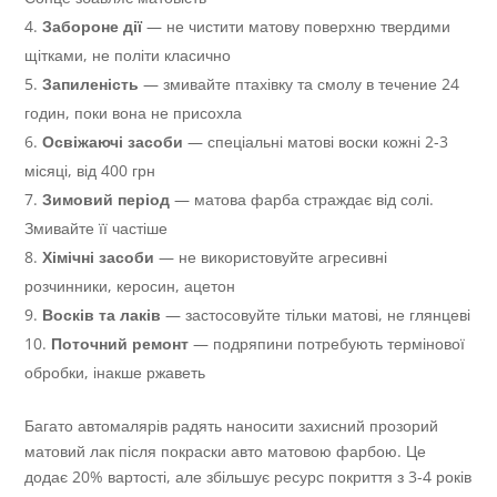
Забороне дії
— не чистити матову поверхню твердими
щітками, не політи класично
Запиленість
— змивайте птахівку та смолу в течение 24
годин, поки вона не присохла
Освіжаючі засоби
— спеціальні матові воски кожні 2-3
місяці, від 400 грн
Зимовий період
— матова фарба страждає від солі.
Змивайте її частіше
Хімічні засоби
— не використовуйте агресивні
розчинники, керосин, ацетон
Восків та лаків
— застосовуйте тільки матові, не глянцеві
Поточний ремонт
— подряпини потребують термінової
обробки, інакше ржаветь
Багато автомалярів радять наносити захисний прозорий
матовий лак після покраски авто матовою фарбою. Це
додає 20% вартості, але збільшує ресурс покриття з 3-4 років