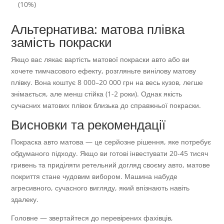
(10%)
Альтернатива: матова плівка
замість покраски
Якщо вас лякає вартість матової покраски авто або ви
хочете тимчасового ефекту, розгляньте винілову матову
плівку. Вона коштує 8 000–20 000 грн на весь кузов, легше
знімається, але менш стійка (1-2 роки). Однак якість
сучасних матових плівок близька до справжньої покраски.
Висновки та рекомендації
Покраска авто матова — це серйозне рішення, яке потребує
обдуманого підходу. Якщо ви готові інвестувати 20-45 тисяч
гривень та приділяти ретельний догляд своєму авто, матове
покриття стане чудовим вибором. Машина набуде
агресивного, сучасного вигляду, який впізнають навіть
здалеку.
Головне — звертайтеся до перевірених фахівців,