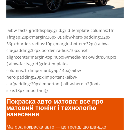
.aibw-facts-grid{display:grid;grid-template-columns:1fr
1fr;gap:20px;margin:36px 0}.aibw-hero{padding:32px
36px;border-radius:10px;margin-bottom:32px}.aibw-
cta{padding:32px;border-radius:10px;text-
align:center;margin-top:40px}@media(max-width:640px)
{.aibw-facts-grid{grid-template-
columns:1fr!important;gap:14px}.aibw-
hero{padding:20px!important}.aibw-
cta{padding:20px!important}.aibw-hero h2{font-
size:18px!important}}
Покраска авто матова: все про
матовий тюнінг і технологію
нанесення
Матова покраска авто — це тренд, що швидко