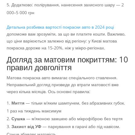
Додатково: полірування, нанесення захисного шару — 2
000–5 000 грн
Детальна розбивка вартості покраски авто в 2024 році
допоможе вам зрозуміти, за що ви платите кошти. Важливо,
що ціни варіюються залежно від регіону: у Києві матова
покраска дороже на 15-20%, ніж у мікро-регіонах.
Догляд за матовим покриттям: 10
правил довголіття
Матова покраска авто вимагає спеціального ставлення.
Неправильний догляд призведе до втрати матовості вже
через кілька місяців. Ось основні правила:
Миття
— тільки м’яким шампунем, без абразивних губок.
1 раз на тиждень максимум
Сушка
— м’яконою замшею або мікрофіброю без тертя
Захист від УФ
— паркування в гарачі або під навісом.
Сонце збавляє матовість