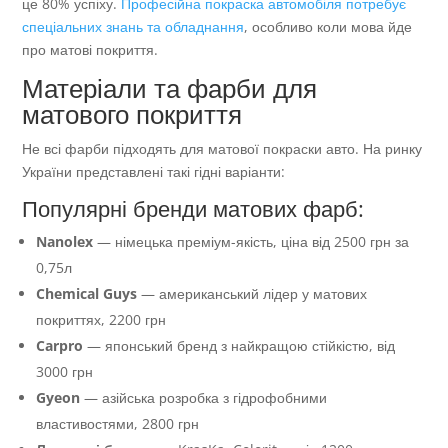
це 80% успіху.
Професійна покраска автомобіля потребує
спеціальних знань та обладнання
, особливо коли мова йде
про матові покриття.
Матеріали та фарби для
матового покриття
Не всі фарби підходять для матової покраски авто. На ринку
України представлені такі гідні варіанти:
Популярні бренди матових фарб:
Nanolex
— німецька преміум-якість, ціна від 2500 грн за
0,75л
Chemical Guys
— американський лідер у матових
покриттях, 2200 грн
Carpro
— японський бренд з найкращою стійкістю, від
3000 грн
Gyeon
— азійська розробка з гідрофобними
властивостями, 2800 грн