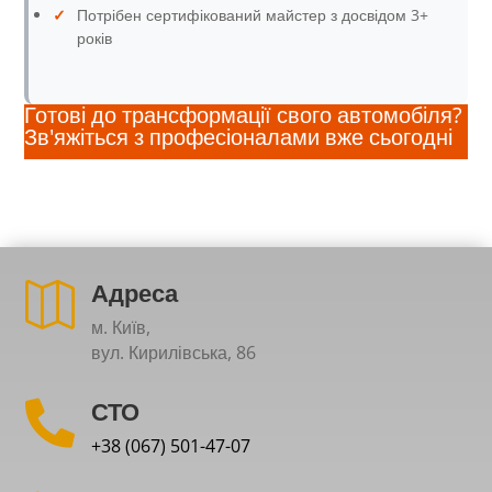
✓
Потрібен сертифікований майстер з досвідом 3+
років
Готові до трансформації свого автомобіля?
Зв'яжіться з професіоналами вже сьогодні
Адреса

м. Київ,
вул. Кирилівська, 86
СТО

+38 (067) 501-47-07