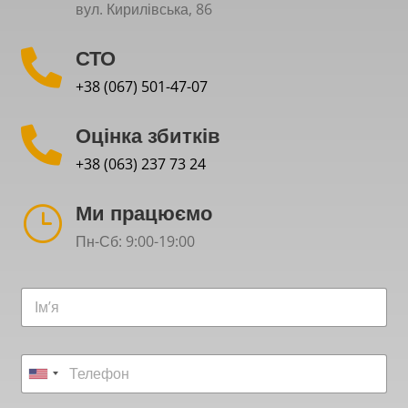
вул. Кирилівська, 86
СТО

+38 (067) 501-47-07
Оцінка збитків

+38 (063) 237 73 24
Ми працюємо
}
Пн-Сб: 9:00-19:00
т
І
а
м
д
’
а
я
т
Т
*
а
е
U
*
л
n